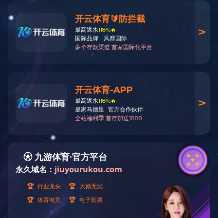
大数据分析平台
智慧城市大数据分析平台基于大数据、云
计算、人工智能、物联网等技术，整合各
类政府信息平台以及智慧城市各应用系
统，消除城市信息孤岛，实现政府信息系
统与智慧城市公共数据的互联共享，为各
类智慧城市应用系统提供权威可靠的公共
数据资源服务，时空信息承载服务，数据
挖掘和决策支持服务，增强政府公信力，
为政府管理、社会民生和创业、创新提供